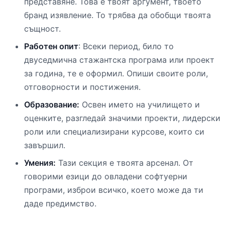
представяне. Това е твоят аргумент, твоето
бранд изявление. То трябва да обобщи твоята
същност.
Работен опит
: Всеки период, било то
двуседмична стажантска програма или проект
за година, те е оформил. Опиши своите роли,
отговорности и постижения.
Образование:
Освен името на училището и
оценките, разгледай значими проекти, лидерски
роли или специализирани курсове, които си
завършил.
Умения:
Тази секция е твоята арсенал. От
говорими езици до овладени софтуерни
програми, изброи всичко, което може да ти
даде предимство.