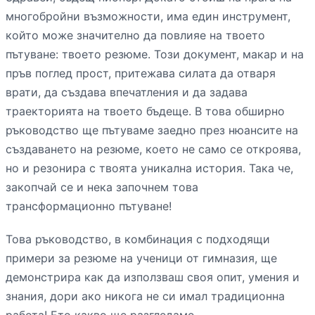
многобройни възможности, има един инструмент,
който може значително да повлияе на твоето
пътуване: твоето резюме. Този документ, макар и на
пръв поглед прост, притежава силата да отваря
врати, да създава впечатления и да задава
траекторията на твоето бъдеще. В това обширно
ръководство ще пътуваме заедно през нюансите на
създаването на резюме, което не само се откроява,
но и резонира с твоята уникална история. Така че,
закопчай се и нека започнем това
трансформационно пътуване!
Това ръководство, в комбинация с подходящи
примери за резюме на ученици от гимназия, ще
демонстрира как да използваш своя опит, умения и
знания, дори ако никога не си имал традиционна
работа! Ето какво ще разгледаме.