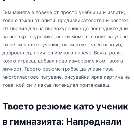
Гимназията е повече от просто учебници и изпити;
това е тъкан от опити, предизвикателства и растеж.
От първия ден на първокурсника до последните дни
на четвъртокурсника, всеки момент е опит за учене.
Ти не си просто ученик; ти си атлет, член на клуб,
доброволец, приятел и много повече. Всяка роля,
която играеш, добавя ново измерение към твоята
личност. Твоето резюме трябва да улови това
многопластово пътуване, рисувайки ярка картина на
това, кой си и какъв потенциал притежаваш.
Твоето резюме като ученик
в гимназията: Напреднали