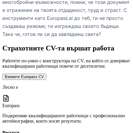
многобройни възможности, помни, че този документ
е отражение на твоята отдаденост, труд и страст. С
инструменти като Europass.ai до теб, ти не просто
създаваш резюме; ти изграждаш своето бъдеще.
Така че, готов ли си да завладееш света?
Страхотните CV-та вършат работа
Работете по-умно с конструктора на CV, на който се доверяват
квалифицирани работници повече от десетилетие.
Вземете Europass CV
Лесно е
Europass
Подкрепяме квалифицираните работници с професионални
автобиографии, които носят резултати.
Ресурси