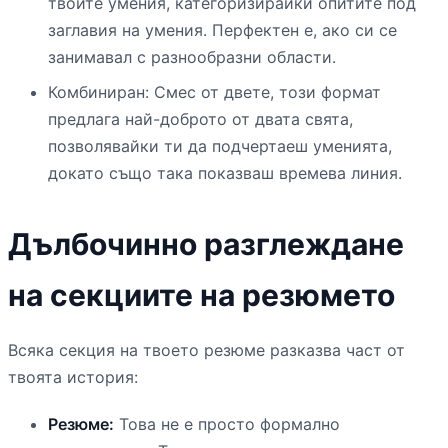
твоите умения, категоризирайки опитите под
заглавия на умения. Перфектен е, ако си се
занимавал с разнообразни области.
Комбиниран: Смес от двете, този формат
предлага най-доброто от двата свята,
позволявайки ти да подчертаеш уменията,
докато също така показваш времева линия.
Дълбочинно разглеждане
на секциите на резюмето
Всяка секция на твоето резюме разказва част от
твоята история:
Резюме:
Това не е просто формално