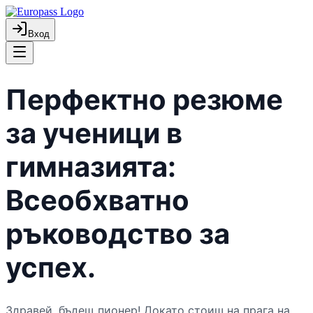
Вход
Перфектно резюме
за ученици в
гимназията:
Всеобхватно
ръководство за
успех.
Здравей, бъдещ пионер! Докато стоиш на прага на