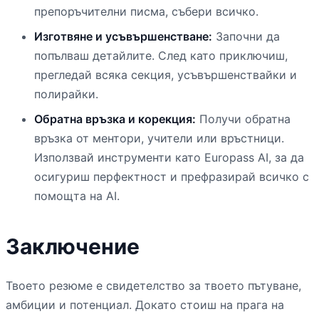
препоръчителни писма, събери всичко.
Изготвяне и усъвършенстване:
Започни да
попълваш детайлите. След като приключиш,
прегледай всяка секция, усъвършенствайки и
полирайки.
Обратна връзка и корекция:
Получи обратна
връзка от ментори, учители или връстници.
Използвай инструменти като Europass AI, за да
осигуриш перфектност и префразирай всичко с
помощта на AI.
Заключение
Твоето резюме е свидетелство за твоето пътуване,
амбиции и потенциал. Докато стоиш на прага на