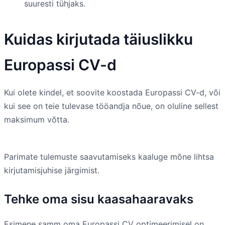
suuresti tühjaks.
Kuidas kirjutada täiuslikku
Europassi CV-d
Kui olete kindel, et soovite koostada Europassi CV-d, või
kui see on teie tulevase tööandja nõue, on oluline sellest
maksimum võtta.
Parimate tulemuste saavutamiseks kaaluge mõne lihtsa
kirjutamisjuhise järgimist.
Tehke oma sisu kaasahaaravaks
Esimene samm oma Europassi CV optimeerimisel on