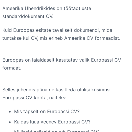
Ameerika Ühendriikides on töötaotluste
standarddokument CV.
Kuid Euroopas esitate tavaliselt dokumendi, mida
tuntakse kui CV, mis erineb Ameerika CV formaadist.
Euroopas on laialdaselt kasutatav valik Europassi CV
formaat.
Selles juhendis püüame käsitleda olulisi küsimusi
Europassi CV kohta, näiteks:
Mis täpselt on Europassi CV?
Kuidas luua veenev Europassi CV?
Milliseid eeliseid pakub Europassi CV?