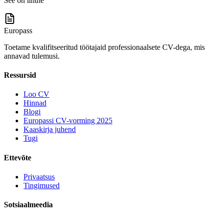
See on lihtne
Europass
Toetame kvalifitseeritud töötajaid professionaalsete CV-dega, mis
annavad tulemusi.
Ressursid
Loo CV
Hinnad
Blogi
Europassi CV-vorming 2025
Kaaskirja juhend
Tugi
Ettevõte
Privaatsus
Tingimused
Sotsiaalmeedia