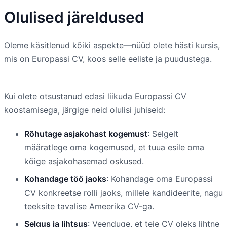
Olulised järeldused
Oleme käsitlenud kõiki aspekte—nüüd olete hästi kursis,
mis on Europassi CV, koos selle eeliste ja puudustega.
Kui olete otsustanud edasi liikuda Europassi CV
koostamisega, järgige neid olulisi juhiseid:
Rõhutage asjakohast kogemust
: Selgelt
määratlege oma kogemused, et tuua esile oma
kõige asjakohasemad oskused.
Kohandage töö jaoks
: Kohandage oma Europassi
CV konkreetse rolli jaoks, millele kandideerite, nagu
teeksite tavalise Ameerika CV-ga.
Selgus ja lihtsus
: Veenduge, et teie CV oleks lihtne