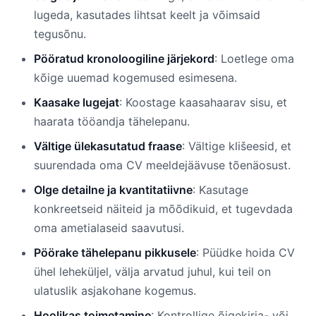
lugeda, kasutades lihtsat keelt ja võimsaid
tegusõnu.
Pööratud kronoloogiline järjekord
: Loetlege oma
kõige uuemad kogemused esimesena.
Kaasake lugejat
: Koostage kaasahaarav sisu, et
haarata tööandja tähelepanu.
Vältige ülekasutatud fraase
: Vältige klišeesid, et
suurendada oma CV meeldejäävuse tõenäosust.
Olge detailne ja kvantitatiivne
: Kasutage
konkreetseid näiteid ja mõõdikuid, et tugevdada
oma ametialaseid saavutusi.
Pöörake tähelepanu pikkusele
: Püüdke hoida CV
ühel leheküljel, välja arvatud juhul, kui teil on
ulatuslik asjakohane kogemus.
Hoolikas toimetamine
: Kontrollige õigekirja- või