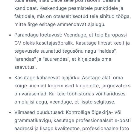
kandidaat. Keskenduge peamistele punktidele ja
faktidele, mis on otseselt seotud teie sihitud tööga,
mitte ärge esitage ammendavat ajalugu.
Parandage loetavust: Veenduge, et teie Europassi
CV oleks kasutajasõbralik. Kasutage lihtsat keelt ja
tegevusele suunatud tegusõnu nagu "haldas",
"arendas" ja "suurendas", et kirjeldada oma
saavutusi.
Kasutage kahanevat ajajärku: Asetage alati oma
kõige uuemad kogemused kõige ette, järgnevateks
on varasemad. Kui teie tööhistorias või hariduses
on olulisi aegu, veenduge, et lisate selgituse.
Viimased puudutused: Kontrollige õigekirja- või
grammatikavigu, kasutage professionaalset e-posti
aadressi ja lisage kvaliteetne, professionaalne foto