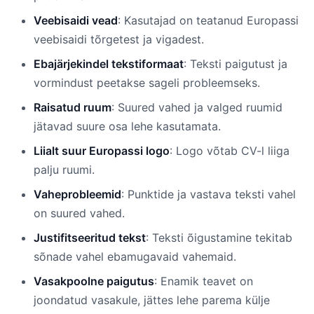
Veebisaidi vead
: Kasutajad on teatanud Europassi
veebisaidi tõrgetest ja vigadest.
Ebajärjekindel tekstiformaat
: Teksti paigutust ja
vormindust peetakse sageli probleemseks.
Raisatud ruum
: Suured vahed ja valged ruumid
jätavad suure osa lehe kasutamata.
Liialt suur Europassi logo
: Logo võtab CV-l liiga
palju ruumi.
Vaheprobleemid
: Punktide ja vastava teksti vahel
on suured vahed.
Justifitseeritud tekst
: Teksti õigustamine tekitab
sõnade vahel ebamugavaid vahemaid.
Vasakpoolne paigutus
: Enamik teavet on
joondatud vasakule, jättes lehe parema külje