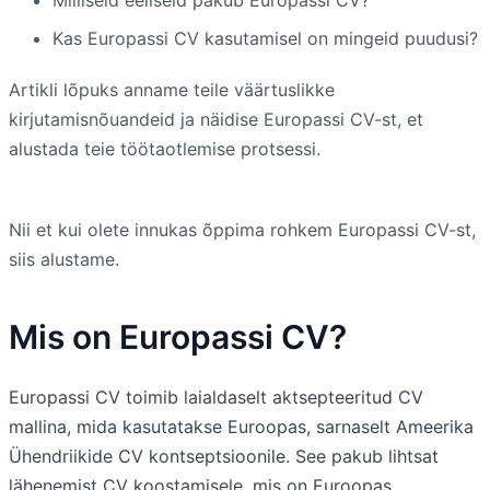
Kas Europassi CV kasutamisel on mingeid puudusi?
Artikli lõpuks anname teile väärtuslikke
kirjutamisnõuandeid ja näidise Europassi CV-st, et
alustada teie töötaotlemise protsessi.
Nii et kui olete innukas õppima rohkem Europassi CV-st,
siis alustame.
Mis on Europassi CV?
Europassi CV toimib laialdaselt aktsepteeritud CV
mallina, mida kasutatakse Euroopas, sarnaselt Ameerika
Ühendriikide CV kontseptsioonile. See pakub lihtsat
lähenemist CV koostamisele, mis on Euroopas