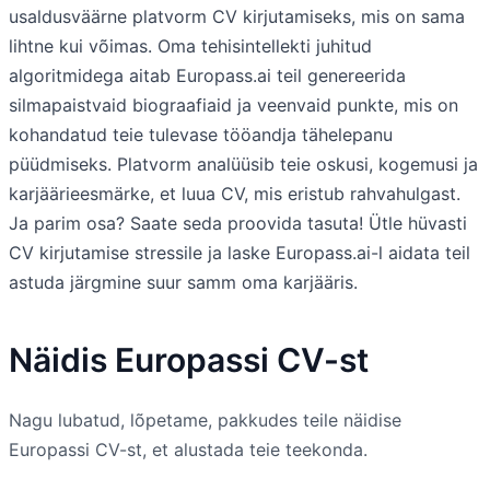
usaldusväärne platvorm CV kirjutamiseks, mis on sama
lihtne kui võimas. Oma tehisintellekti juhitud
algoritmidega aitab Europass.ai teil genereerida
silmapaistvaid biograafiaid ja veenvaid punkte, mis on
kohandatud teie tulevase tööandja tähelepanu
püüdmiseks. Platvorm analüüsib teie oskusi, kogemusi ja
karjäärieesmärke, et luua CV, mis eristub rahvahulgast.
Ja parim osa? Saate seda proovida tasuta! Ütle hüvasti
CV kirjutamise stressile ja laske Europass.ai-l aidata teil
astuda järgmine suur samm oma karjääris.
Näidis Europassi CV-st
Nagu lubatud, lõpetame, pakkudes teile näidise
Europassi CV-st, et alustada teie teekonda.