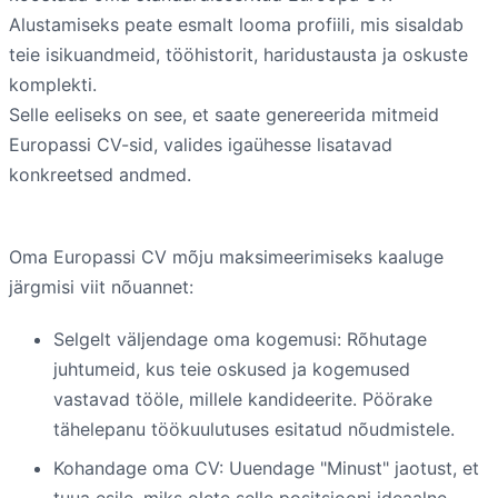
Alustamiseks peate esmalt looma profiili, mis sisaldab
teie isikuandmeid, tööhistorit, haridustausta ja oskuste
komplekti.
Selle eeliseks on see, et saate genereerida mitmeid
Europassi CV-sid, valides igaühesse lisatavad
konkreetsed andmed.
Oma Europassi CV mõju maksimeerimiseks kaaluge
järgmisi viit nõuannet:
Selgelt väljendage oma kogemusi: Rõhutage
juhtumeid, kus teie oskused ja kogemused
vastavad tööle, millele kandideerite. Pöörake
tähelepanu töökuulutuses esitatud nõudmistele.
Kohandage oma CV: Uuendage "Minust" jaotust, et
tuua esile, miks olete selle positsiooni ideaalne