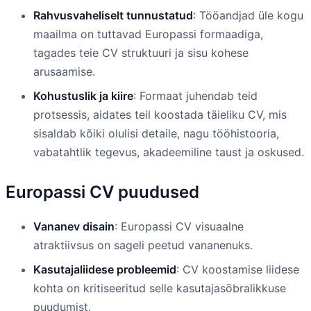
Rahvusvaheliselt tunnustatud
: Tööandjad üle kogu
maailma on tuttavad Europassi formaadiga,
tagades teie CV struktuuri ja sisu kohese
arusaamise.
Kohustuslik ja kiire
: Formaat juhendab teid
protsessis, aidates teil koostada täieliku CV, mis
sisaldab kõiki olulisi detaile, nagu tööhistooria,
vabatahtlik tegevus, akadeemiline taust ja oskused.
Europassi CV puudused
Vananev disain
: Europassi CV visuaalne
atraktiivsus on sageli peetud vananenuks.
Kasutajaliidese probleemid
: CV koostamise liidese
kohta on kritiseeritud selle kasutajasõbralikkuse
puudumist.