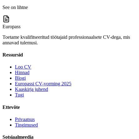
See on lihtne
Europass
Toetame kvalifitseeritud töötajaid professionaalsete CV-dega, mis
annavad tulemusi.
Ressursid
Loo CV
Hinnad
Blogi
Europassi CV-vorming 2025
Kaaskirja juhend
Tugi
Ettevõte
Privaatsus
Tingimused
Sotsiaalmeedia