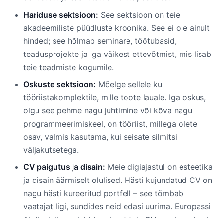
Hariduse sektsioon:
See sektsioon on teie
akadeemiliste püüdluste kroonika. See ei ole ainult
hinded; see hõlmab seminare, töötubasid,
teadusprojekte ja iga väikest ettevõtmist, mis lisab
teie teadmiste kogumile.
Oskuste sektsioon:
Mõelge sellele kui
tööriistakomplektile, mille toote lauale. Iga oskus,
olgu see pehme nagu juhtimine või kõva nagu
programmeerimiskeel, on tööriist, millega olete
osav, valmis kasutama, kui seisate silmitsi
väljakutsetega.
CV paigutus ja disain:
Meie digiajastul on esteetika
ja disain äärmiselt olulised. Hästi kujundatud CV on
nagu hästi kureeritud portfell – see tõmbab
vaatajat ligi, sundides neid edasi uurima. Europassi