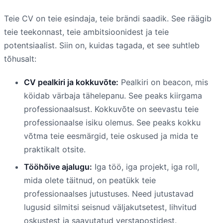
Teie CV on teie esindaja, teie brändi saadik. See räägib
teie teekonnast, teie ambitsioonidest ja teie
potentsiaalist. Siin on, kuidas tagada, et see suhtleb
tõhusalt:
CV pealkiri ja kokkuvõte:
Pealkiri on beacon, mis
köidab värbaja tähelepanu. See peaks kiirgama
professionaalsust. Kokkuvõte on seevastu teie
professionaalse isiku olemus. See peaks kokku
võtma teie eesmärgid, teie oskused ja mida te
praktikalt otsite.
Tööhõive ajalugu:
Iga töö, iga projekt, iga roll,
mida olete täitnud, on peatükk teie
professionaalses jutustuses. Need jutustavad
lugusid silmitsi seisnud väljakutsetest, lihvitud
oskustest ja saavutatud verstapostidest.