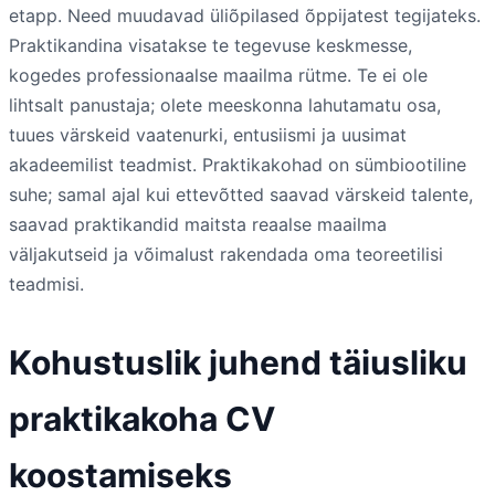
etapp. Need muudavad üliõpilased õppijatest tegijateks.
Praktikandina visatakse te tegevuse keskmesse,
kogedes professionaalse maailma rütme. Te ei ole
lihtsalt panustaja; olete meeskonna lahutamatu osa,
tuues värskeid vaatenurki, entusiismi ja uusimat
akadeemilist teadmist. Praktikakohad on sümbiootiline
suhe; samal ajal kui ettevõtted saavad värskeid talente,
saavad praktikandid maitsta reaalse maailma
väljakutseid ja võimalust rakendada oma teoreetilisi
teadmisi.
Kohustuslik juhend täiusliku
praktikakoha CV
koostamiseks