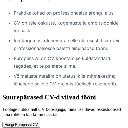
Praktikakohad on professionaalse arengu alus.
CV on teie oskuste, kogemuste ja ambitsioonide
mosaiik.
Iga kogemus, olenemata selle ulatusest, lisab teie
professionaalsesse paletti ainulaadse tooni.
Europass AI on CV koostamise kuldstandard,
tagades, et te paistate silma.
Võimaluste maailm on ulatuslik ja mitmekesine;
lähenege sellele CV-ga, mis tõeliselt resoneerib.
Suurepärased CV-d viivad tööni
Töötage nutikamalt CV koostajaga, mida usaldavad oskustöölised
juba rohkem kui kümme aastat.
Hangi Europassi CV