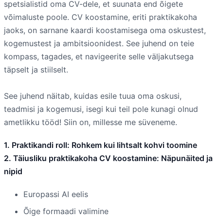
spetsialistid oma CV-dele, et suunata end õigete
võimaluste poole. CV koostamine, eriti praktikakoha
jaoks, on sarnane kaardi koostamisega oma oskustest,
kogemustest ja ambitsioonidest. See juhend on teie
kompass, tagades, et navigeerite selle väljakutsega
täpselt ja stiilselt.
See juhend näitab, kuidas esile tuua oma oskusi,
teadmisi ja kogemusi, isegi kui teil pole kunagi olnud
ametlikku tööd! Siin on, millesse me süveneme.
1. Praktikandi roll: Rohkem kui lihtsalt kohvi toomine
2. Täiusliku praktikakoha CV koostamine: Näpunäited ja
nipid
Europassi AI eelis
Õige formaadi valimine