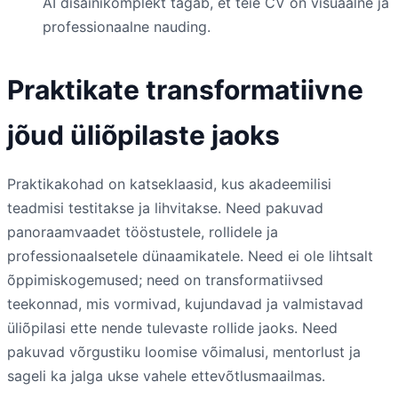
AI disainikomplekt tagab, et teie CV on visuaalne ja
professionaalne nauding.
Praktikate transformatiivne
jõud üliõpilaste jaoks
Praktikakohad on katseklaasid, kus akadeemilisi
teadmisi testitakse ja lihvitakse. Need pakuvad
panoraamvaadet tööstustele, rollidele ja
professionaalsetele dünaamikatele. Need ei ole lihtsalt
õppimiskogemused; need on transformatiivsed
teekonnad, mis vormivad, kujundavad ja valmistavad
üliõpilasi ette nende tulevaste rollide jaoks. Need
pakuvad võrgustiku loomise võimalusi, mentorlust ja
sageli ka jalga ukse vahele ettevõtlusmaailmas.