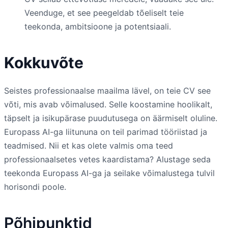
Veenduge, et see peegeldab tõeliselt teie
teekonda, ambitsioone ja potentsiaali.
Kokkuvõte
Seistes professionaalse maailma lävel, on teie CV see
võti, mis avab võimalused. Selle koostamine hoolikalt,
täpselt ja isikupärase puudutusega on äärmiselt oluline.
Europass AI-ga liitununa on teil parimad tööriistad ja
teadmised. Nii et kas olete valmis oma teed
professionaalsetes vetes kaardistama? Alustage seda
teekonda Europass AI-ga ja seilake võimalustega tulvil
horisondi poole.
Põhipunktid