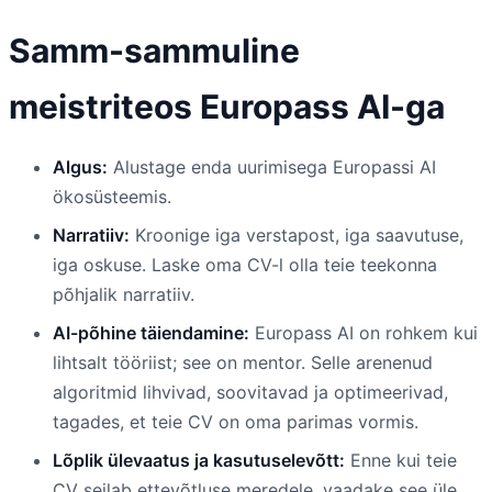
Samm-sammuline
meistriteos Europass AI-ga
Algus:
Alustage enda uurimisega Europassi AI
ökosüsteemis.
Narratiiv:
Kroonige iga verstapost, iga saavutuse,
iga oskuse. Laske oma CV-l olla teie teekonna
põhjalik narratiiv.
AI-põhine täiendamine:
Europass AI on rohkem kui
lihtsalt tööriist; see on mentor. Selle arenenud
algoritmid lihvivad, soovitavad ja optimeerivad,
tagades, et teie CV on oma parimas vormis.
Lõplik ülevaatus ja kasutuselevõtt:
Enne kui teie
CV seilab ettevõtluse meredele, vaadake see üle.