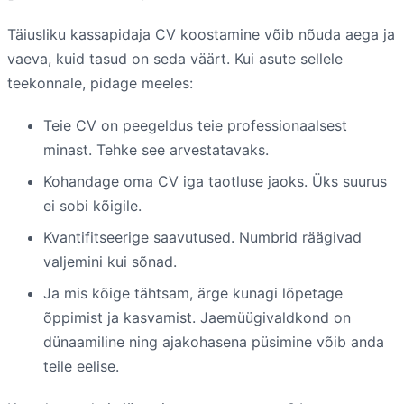
Täiusliku kassapidaja CV koostamine võib nõuda aega ja
vaeva, kuid tasud on seda väärt. Kui asute sellele
teekonnale, pidage meeles:
Teie CV on peegeldus teie professionaalsest
minast. Tehke see arvestatavaks.
Kohandage oma CV iga taotluse jaoks. Üks suurus
ei sobi kõigile.
Kvantifitseerige saavutused. Numbrid räägivad
valjemini kui sõnad.
Ja mis kõige tähtsam, ärge kunagi lõpetage
õppimist ja kasvamist. Jaemüügivaldkond on
dünaamiline ning ajakohasena püsimine võib anda
teile eelise.