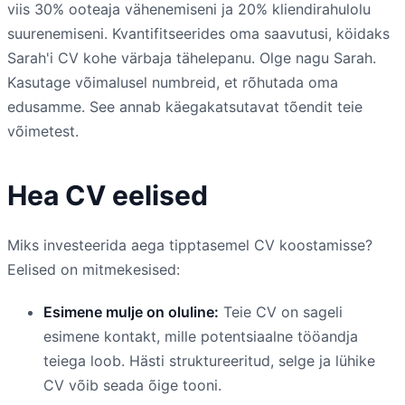
viis 30% ooteaja vähenemiseni ja 20% kliendirahulolu
suurenemiseni. Kvantifitseerides oma saavutusi, köidaks
Sarah'i CV kohe värbaja tähelepanu. Olge nagu Sarah.
Kasutage võimalusel numbreid, et rõhutada oma
edusamme. See annab käegakatsutavat tõendit teie
võimetest.
Hea CV eelised
Miks investeerida aega tipptasemel CV koostamisse?
Eelised on mitmekesised:
Esimene mulje on oluline:
Teie CV on sageli
esimene kontakt, mille potentsiaalne tööandja
teiega loob. Hästi struktureeritud, selge ja lühike
CV võib seada õige tooni.