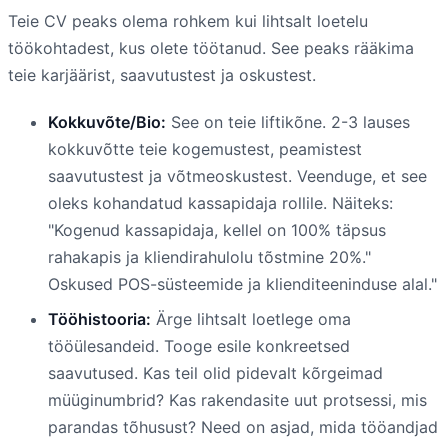
Teie CV peaks olema rohkem kui lihtsalt loetelu
töökohtadest, kus olete töötanud. See peaks rääkima
teie karjäärist, saavutustest ja oskustest.
Kokkuvõte/Bio:
See on teie liftikõne. 2-3 lauses
kokkuvõtte teie kogemustest, peamistest
saavutustest ja võtmeoskustest. Veenduge, et see
oleks kohandatud kassapidaja rollile. Näiteks:
"Kogenud kassapidaja, kellel on 100% täpsus
rahakapis ja kliendirahulolu tõstmine 20%."
Oskused POS-süsteemide ja klienditeeninduse alal."
Tööhistooria:
Ärge lihtsalt loetlege oma
tööülesandeid. Tooge esile konkreetsed
saavutused. Kas teil olid pidevalt kõrgeimad
müüginumbrid? Kas rakendasite uut protsessi, mis
parandas tõhusust? Need on asjad, mida tööandjad