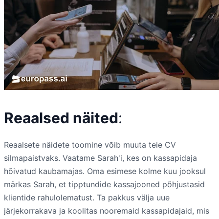
Reaalsed näited
:
Reaalsete näidete toomine võib muuta teie CV
silmapaistvaks. Vaatame Sarah'i, kes on kassapidaja
hõivatud kaubamajas. Oma esimese kolme kuu jooksul
märkas Sarah, et tipptundide kassajooned põhjustasid
klientide rahulolematust. Ta pakkus välja uue
järjekorrakava ja koolitas nooremaid kassapidajaid, mis