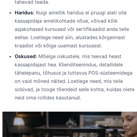
tahavad teada.
Haridus:
Kuigi ametlik haridus ei pruugi alati olla
kassapidaja ametikohtade nõue, võivad kõik
asjakohased kursused või sertifikaadid anda teile
eelise. Loetlege need siin, alustades kõrgeimast
kraadist või kõige uuemast kursusest.
Oskused:
Mõelge oskustele, mis teevad heast
kassapidajast hea. Klienditeenindus, detailidele
tähelepanu, tõhusus ja tuttavus POS-süsteemidega
on vaid mõned näited. Loetlege need, mis teile
sobivad, ja tooge tõendeid selle kohta, kuidas olete
neid oma rollides kasutanud.