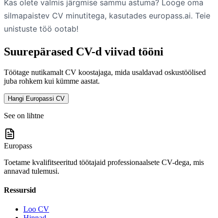
Kas olete valmis järgmise sammu astuma? Looge oma
silmapaistev CV minutitega, kasutades europass.ai. Teie
unistuste töö ootab!
Suurepärased CV-d viivad tööni
Töötage nutikamalt CV koostajaga, mida usaldavad oskustöölised
juba rohkem kui kümme aastat.
Hangi Europassi CV
See on lihtne
Europass
Toetame kvalifitseeritud töötajaid professionaalsete CV-dega, mis
annavad tulemusi.
Ressursid
Loo CV
Hinnad