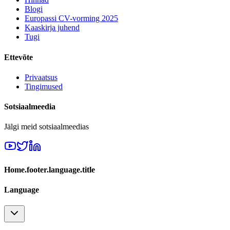
Blogi
Europassi CV-vorming 2025
Kaaskirja juhend
Tugi
Ettevõte
Privaatsus
Tingimused
Sotsiaalmeedia
Jälgi meid sotsiaalmeedias
Home.footer.language.title
Language