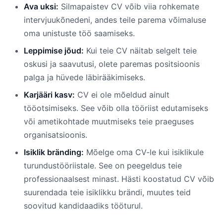
Ava uksi:
Silmapaistev CV võib viia rohkemate
intervjuukõnedeni, andes teile parema võimaluse
oma unistuste töö saamiseks.
Leppimise jõud:
Kui teie CV näitab selgelt teie
oskusi ja saavutusi, olete paremas positsioonis
palga ja hüvede läbirääkimiseks.
Karjääri kasv:
CV ei ole mõeldud ainult
tööotsimiseks. See võib olla tööriist edutamiseks
või ametikohtade muutmiseks teie praeguses
organisatsioonis.
Isiklik bränding:
Mõelge oma CV-le kui isiklikule
turundustööriistale. See on peegeldus teie
professionaalsest minast. Hästi koostatud CV võib
suurendada teie isiklikku brändi, muutes teid
soovitud kandidaadiks tööturul.