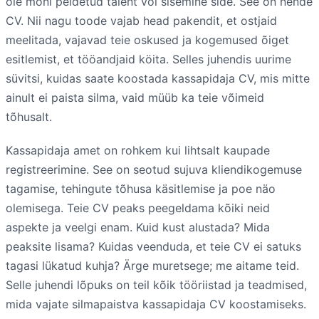
ole mõni peidetud talent või sisemine side. See on nende
CV. Nii nagu toode vajab head pakendit, et ostjaid
meelitada, vajavad teie oskused ja kogemused õiget
esitlemist, et tööandjaid köita. Selles juhendis uurime
süvitsi, kuidas saate koostada kassapidaja CV, mis mitte
ainult ei paista silma, vaid müüb ka teie võimeid
tõhusalt.
Kassapidaja amet on rohkem kui lihtsalt kaupade
registreerimine. See on seotud sujuva kliendikogemuse
tagamise, tehingute tõhusa käsitlemise ja poe näo
olemisega. Teie CV peaks peegeldama kõiki neid
aspekte ja veelgi enam. Kuid kust alustada? Mida
peaksite lisama? Kuidas veenduda, et teie CV ei satuks
tagasi lükatud kuhja? Ärge muretsege; me aitame teid.
Selle juhendi lõpuks on teil kõik tööriistad ja teadmised,
mida vajate silmapaistva kassapidaja CV koostamiseks.