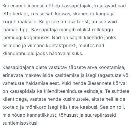
Kui enamik inimesi mõtleb kassapidajale, kujutavad nad
ette kedagi, kes seisab kassas, skaneerib kaupu ja
kogub makseid. Kuigi see on osa tööst, on see vaid
jäämäe tipp. Kassapidaja mängib olulist rolli kogu
jaemüügi kogemuses. Nad on sageli klientide jaoks
esimene ja viimane kontaktpunkt, muutes nad
kliendirahulolu jaoks hädavajalikuks.
Kassapidajana olete vastutav täpsete arve koostamise,
erinevate makseviiside käsitlemise ja isegi tagastuste või
vahetuste haldamise eest. Kuid nende ülesannete kõrval
on kassapidaja ka klienditeeninduse esindaja. Te suhtlete
klientidega, vastate nende küsimustele, aitate neil leida
tooteid ja mõnikord isegi käsitlete kaebusi. See on roll,
mis nõuab kannatlikkust, tõhusust ja suurepäraseid
suhtlemisoskusi.