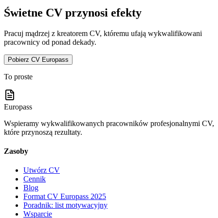
Świetne CV przynosi efekty
Pracuj mądrzej z kreatorem CV, któremu ufają wykwalifikowani
pracownicy od ponad dekady.
Pobierz CV Europass
To proste
Europass
Wspieramy wykwalifikowanych pracowników profesjonalnymi CV,
które przynoszą rezultaty.
Zasoby
Utwórz CV
Cennik
Blog
Format CV Europass 2025
Poradnik: list motywacyjny
Wsparcie