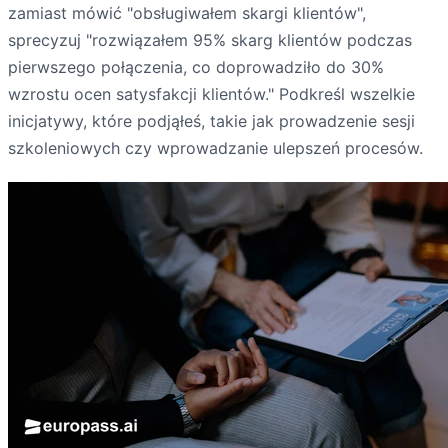
zamiast mówić "obsługiwałem skargi klientów",
sprecyzuj "rozwiązałem 95% skarg klientów podczas
pierwszego połączenia, co doprowadziło do 30%
wzrostu ocen satysfakcji klientów." Podkreśl wszelkie
inicjatywy, które podjąłeś, takie jak prowadzenie sesji
szkoleniowych czy wprowadzanie ulepszeń procesów.