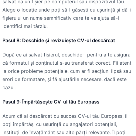
salvat ca un fișier pe computerul sau dispozitivul tău.
Alege o locație unde poți să-l găsești cu ușurință și dă-i
fișierului un nume semnificativ care te va ajuta să-l
identifici mai târziu.
Pasul 8: Deschide și revizuiește CV-ul descărcat
După ce ai salvat fișierul, deschide-l pentru a te asigura
că formatul și conținutul s-au transferat corect. Fii atent
la orice probleme potențiale, cum ar fi secțiuni lipsă sau
erori de formatare, și fă ajustările necesare, dacă este
cazul.
Pasul 9: Împărtășește CV-ul tău Europass
Acum că ai descărcat cu succes CV-ul tău Europass, îl
poți împărtăși cu ușurință cu angajatori potențiali,
instituții de învățământ sau alte părți relevante. Îl poți