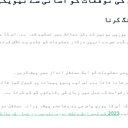
گ کرنا
یورپی یونین کے رکن ممالک میں تسلیم شدہ ہے۔ اس کا م
 گے، جس سے انہیں درکار معلومات کو جلدی سے تلاش کرنے
پنی معلومات کو ایک مستقل انداز میں پیش کریں۔
 جانا جاتا ہے، اس لیے وسیع پیمانے پر قبول کیا جاتا
رخواست کے عمل میں زبان کی رکاوٹوں کو کم کرتا ہے۔
ہ آپ کا یورپ پاس سی وی وضاحت، پیشہ ورانہ مستقل مزا
یے
2023 کے لیے ایک دلکش یورپ پاس سی وی تیار کرنا: کامیابی کے لیے نکات