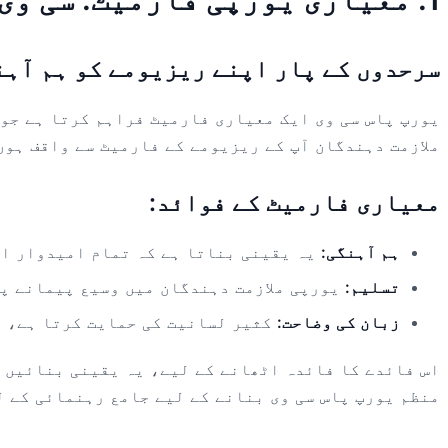
سرحدوں کے پار اپنے ریزیومے کو ہم آہن
یورپ پاس سی وی ایک معیاری فارمیٹ فراہم کرتا ہے جو 
ملازمت دہندگان آپ کے ریزیومے کے فارمیٹ سے واقف ہوں
معیاری فارمیٹ کے فوائد:
ہم آہنگی:
یہ یقینی بناتا ہے کہ تمام امیدوار ا
تسلیم:
یورپی ملازمت دہندگان میں وسیع پیمانے پر
زبان کی وضاحت:
کثیر لسانیت کی حمایت کرتا ہے، د
اس فائدے کا فائدہ اٹھانے کے لیے، یہ یقینی بنائیں ک
منظم یورپ پاس سی وی بنانے کے لیے جامع رہنمائی کے ل