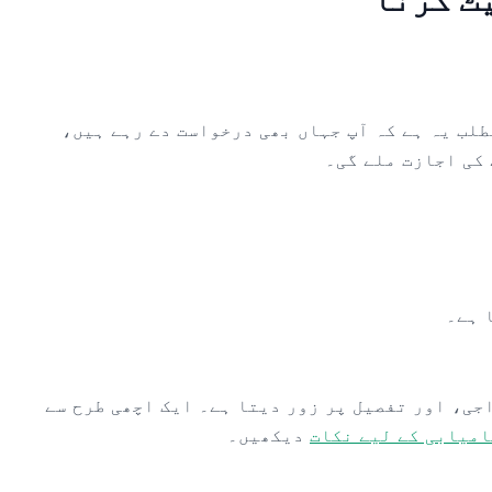
طلب یہ ہے کہ آپ جہاں بھی درخواست دے رہے ہیں،
 کی اجازت ملے گی۔
 ہے۔
جی، اور تفصیل پر زور دیتا ہے۔ ایک اچھی طرح سے
دیکھیں۔