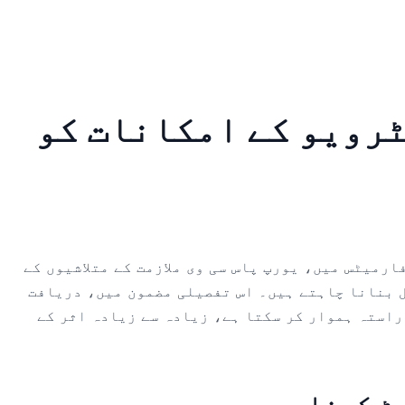
ے ملازمت کے انٹرویو کے امکانات کو
رمیٹس میں، یورپ پاس سی وی ملازمت کے متلاشیوں کے
ل بنانا چاہتے ہیں۔ اس تفصیلی مضمون میں، دریافت
 راستہ ہموار کر سکتا ہے، زیادہ سے زیادہ اثر کے