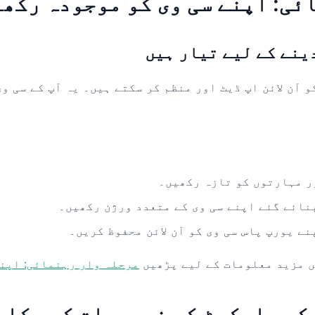
ینے کے لیے تیار ہیں
 آن لائن اپ ڈیٹ اور منظم کر سکتے ہیں۔ یہ آپ کے سی و
ر مہارتوں کو تازہ رکھیں۔
نائے گئے اپنے سی وی کے متعدد ورژن رکھیں۔
ے یورپ پاس سی وی کو آن لائن محفوظ کریں۔
ں مزید معلومات کے لیے پڑھیں
مرحلہ وار رہنمائی: اپنے