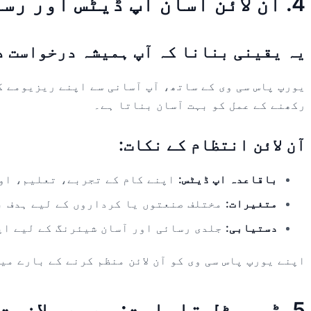
4. آن لائن آسان اپ ڈیٹس اور رسائی: اپنے سی وی کو موجودہ رکھنا
یہ یقینی بنانا کہ آپ ہمیشہ درخواست د
یورپ پاس سی وی کے ساتھ، آپ آسانی سے اپنے ریزیومے کو
رکھنے کے عمل کو بہت آسان بناتا ہے۔
آن لائن انتظام کے نکات:
باقاعدہ اپ ڈیٹس:
اپنے کام کے تجربے، تعلیم، او
متغیرات:
مختلف صنعتوں یا کرداروں کے لیے ہدف ب
دستیابی:
جلدی رسائی اور آسان شیئرنگ کے لیے اپن
اپنے یورپ پاس سی وی کو آن لائن منظم کرنے کے بارے می
5. ڈیجیٹل قابلیت: جدید ملازمت کی مارکیٹ کی ضروریات کی عکاسی کرنا