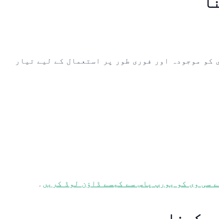
ی کو موجودہ اور فوری طور پر استعمال کے لیے تیار
 سی وی کو یورپ پاس سے کیسے ڈاؤن لوڈ کریں
۔