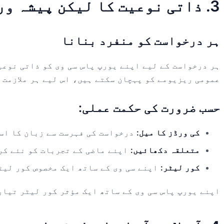
3. ذاتی نوعیت کا لیکن پیشہ ورانہ: درخواستوں کے لیے ایک مخصوص نقطہ نظر
ہر درخواست کو منفرد بنانا
ہر درخواست کے لیے اپنے یورپ پاس سی وی کو ذاتی نوعی
عمومی ریزیومے کو پہچان سکتے ہیں، اس لیے ہر ملازمت 
حسب ضرورت کی حکمت عملی:
کی ورڈز کا میل:
درخواست کی فہرست سے زبان کا استعمال کر
متعلقہ دکھائیں:
اپنے ماضی کے تجربات کو نئے کر
کور لیٹر:
اپنے سی وی کے ساتھ ایک مخصوص کور لیٹر کو مکمل کریں جو یورپ پاس.ai جی
اپنے یورپ پاس سی وی کے ساتھ ایک مؤثر کور لیٹر تیار