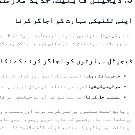
اپنی تکنیکی مہارت کو اجاگر کرنا
آج کی ڈیجیٹل دنیا میں، اپنی ڈیجیٹل قابلیت کو ظاہر 
ہے، جو ملازمت دہندگان کے لیے خاص طور پر دلکش ہو سکت
ڈیجیٹل مہارتوں کو اجاگر کرنے کے نکات
خاص سافٹ ویئر:
ایسی پروگراموں اور ٹولز کا ذکر 
سرٹیفیکیشن:
کسی بھی متعلقہ ڈیجیٹل کورسز یا س
مسئلہ حل کرنا:
یہ بتائیں کہ آپ نے چیلنجز پر قا
ان پانچ حکمت عملیوں پر عمل کرتے ہوئے اور دستیاب وس
بن سکتا ہے۔ یاد رکھیں کہ تازہ ترین رہیں، اپنی طاقت
ان نکات اور چالوں کے ساتھ، آپ کا اگلا ملازمت کا انٹ