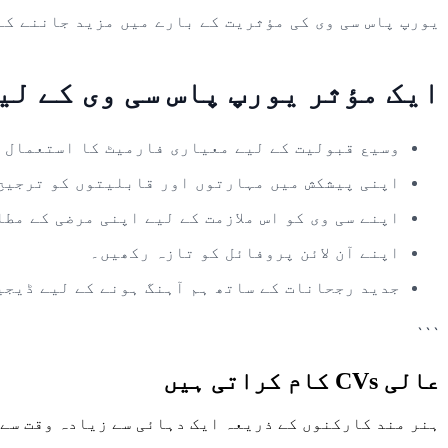
یورپ پاس سی وی کی مؤثریت کے بارے میں مزید جاننے کے
ایک مؤثر یورپ پاس سی وی کے لی
وسیع قبولیت کے لیے معیاری فارمیٹ کا استعمال 
اپنی پیشکش میں مہارتوں اور قابلیتوں کو ترجیح
اپنے سی وی کو اس ملازمت کے لیے اپنی مرضی کے مط
اپنے آن لائن پروفائل کو تازہ رکھیں۔
جدید رجحانات کے ساتھ ہم آہنگ ہونے کے لیے ڈیجی
```
عالی CVs کام کراتی ہیں
ہنر مند کارکنوں کے ذریعہ ایک دہائی سے زیادہ وقت سے قابل اعتماد CV بلڈر کے ساتھ زیاد