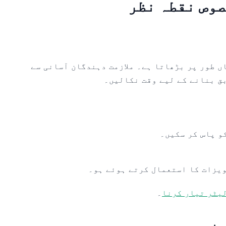
ں طور پر بڑھاتا ہے۔ ملازمت دہندگان آسانی سے
بق بنانے کے لیے وقت نکالیں۔
لیٹر تیار کرنا
۔