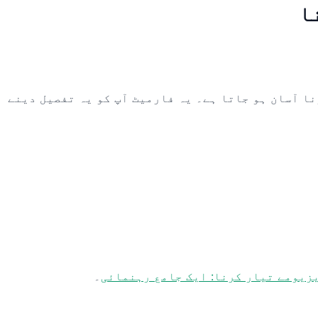
نا آسان ہو جاتا ہے۔ یہ فارمیٹ آپ کو یہ تفصیل دینے
زیومے تیار کرنا: ایک جامع رہنمائی
۔