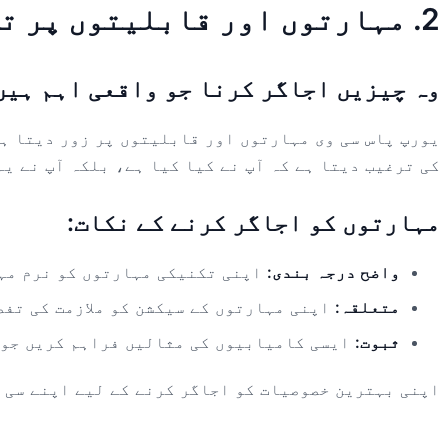
2. مہارتوں اور قابلیتوں پر توجہ: اپنی طاقتوں کو اجاگر کرنا
وہ چیزیں اجاگر کرنا جو واقعی اہم ہیں
یورپ پاس سی وی مہارتوں اور قابلیتوں پر زور دیتا ہے
کی ترغیب دیتا ہے کہ آپ نے کیا کیا ہے، بلکہ آپ نے یہ
مہارتوں کو اجاگر کرنے کے نکات:
واضح درجہ بندی:
اپنی تکنیکی مہارتوں کو نرم مہ
متعلقہ:
اپنی مہارتوں کے سیکشن کو ملازمت کی تف
ثبوت:
ایسی کامیابیوں کی مثالیں فراہم کریں جو 
اپنی بہترین خصوصیات کو اجاگر کرنے کے لیے اپنے سی 