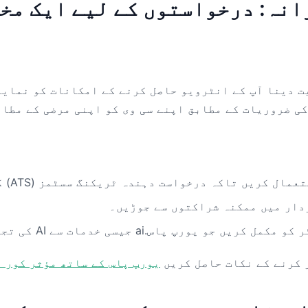
ت دینا آپ کے انٹرویو حاصل کرنے کے امکانات کو نمایا
کی ضروریات کے مطابق اپنے سی وی کو اپنی مرضی کے مطا
یں تاکہ درخواست دہندہ ٹریکنگ سسٹمز (ATS) کو پاس کر سکیں۔
دار میں ممکنہ شراکتوں سے جوڑیں۔
سی خدمات سے AI کی تجویزات کا استعمال کرتے ہوئے ہو۔
 کرنے کے نکات حاصل کریں
یورپ پاس کے ساتھ مؤثر کور 