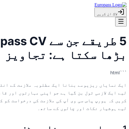
لاگ ان کریں
بڑھا سکتا ہے: تجاویز 
```html
ایک نمایاں ریزیومے بنانا ایک مطلوبہ ملازمت کے انٹرو
لیے ایک لازمی ٹول بن گیا ہے جو اپنی مہارتوں اور قا
کریں کہ یورپ پاس سی وی آپ کی ملازمت کی درخواست کو 
لیے ہوشیار نکات اور چالوں کے ساتھ۔
1. معیاری یورپی فارمیٹ: سی وی کی توقعات کو آسانی سے نیویگیٹ کرنا