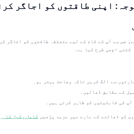
، جس سے آپ کے کام کے لیے متعلقہ طاقتوں کو اجاگر کر
 کتنی اچھی طرح کیا ہے۔
ارتوں سے الگ کریں تاکہ وضاحت بہتر ہو۔
صیل کے مطابق ڈھالیں۔
آپ کی قابلیتوں کو ظاہر کرتی ہیں۔
وی کو ڈھالنے کے بارے میں مزید پڑھیں
کامل وکیل کا ری