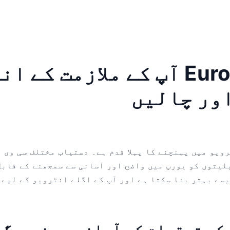
5 طریقے جن سے Europass CV آپ ک
اور چالیں
یو میں پہنچنے کا پہلا قدم ہے۔ دستیاب مختلف سی وی فا
بلیتوں کو یورپ میں واضح اور آسانی سے سمجھنے کے قاب
کیسے بہتر بنا سکتا ہے اور آپ کے اگلے انٹرویو کے لیے