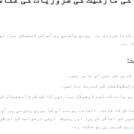
کرنا ضروری ہے۔ یورپ پاس سی وی آپ کی ڈیجیٹل مہارتو
ا ہے۔
:
کریں جن میں آپ ماہر ہیں۔
رٹیفیکیشن کی فہرست بنائیں۔
بو پانے کے لیے ڈیجیٹل مہارتوں کا کس طرح استعمال کی
ائل کا فائدہ اٹھاتے ہوئے، آپ کا یورپ پاس سی وی آپ ک
وں کو اجاگر کریں، اور ہمیشہ اپنی درخواست کو اس طرح
رویو قریب ہی ہو سکتا ہے۔