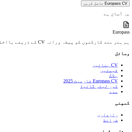
Europass CV حاصل کریں
یہ آسان ہے
Europass
ہم ہنر مند کارکنوں کو پیشہ ورانہ CV کے ذریعے بااختیار بناتے ہیں جو نتائج لاتے ہیں۔
وسائل
CV بنائیں
قیمتیں
بلاگ
Europass CV فارمیٹ 2025
کور لیٹر گائیڈ
مدد
کمپنی
رازداری
شرائط
سوشل میڈیا