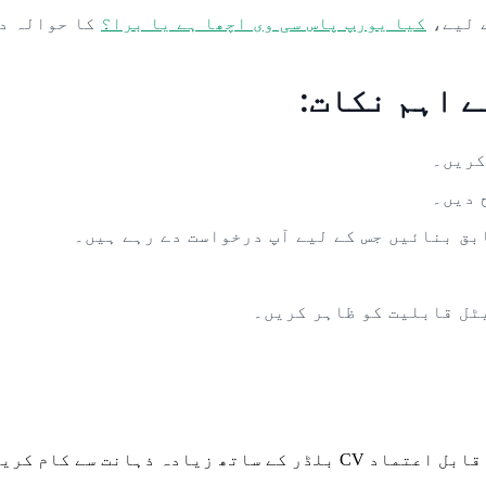
 لیے،
کیا یورپ پاس سی وی اچھا ہے یا برا؟
کا حوالہ د
ے اہم نکات:
کریں۔
 دیں۔
ابق بنائیں جس کے لیے آپ درخواست دے رہے ہیں۔
ٹل قابلیت کو ظاہر کریں۔
ہ ذہانت سے کام کریں۔