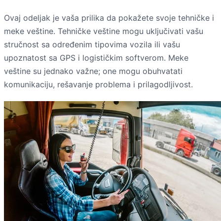
Ovaj odeljak je vaša prilika da pokažete svoje tehničke i
meke veštine. Tehničke veštine mogu uključivati vašu
stručnost sa određenim tipovima vozila ili vašu
upoznatost sa GPS i logističkim softverom. Meke
veštine su jednako važne; one mogu obuhvatati
komunikaciju, rešavanje problema i prilagodljivost.