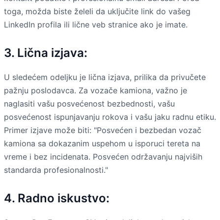
toga, možda biste želeli da uključite link do vašeg
LinkedIn profila ili lične veb stranice ako je imate.
3. Lična izjava:
U sledećem odeljku je lična izjava, prilika da privučete
pažnju poslodavca. Za vozače kamiona, važno je
naglasiti vašu posvećenost bezbednosti, vašu
posvećenost ispunjavanju rokova i vašu jaku radnu etiku.
Primer izjave može biti: "Posvećen i bezbedan vozač
kamiona sa dokazanim uspehom u isporuci tereta na
vreme i bez incidenata. Posvećen održavanju najviših
standarda profesionalnosti."
4. Radno iskustvo: