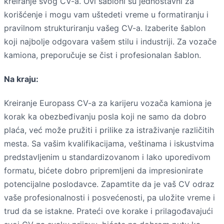
kreiranje svog CV-a. Ovi šabloni su jednostavni za
korišćenje i mogu vam uštedeti vreme u formatiranju i
pravilnom strukturiranju vašeg CV-a. Izaberite šablon
koji najbolje odgovara vašem stilu i industriji. Za vozače
kamiona, preporučuje se čist i profesionalan šablon.
Na kraju:
Kreiranje Europass CV-a za karijeru vozača kamiona je
korak ka obezbeđivanju posla koji ne samo da dobro
plaća, već može pružiti i prilike za istraživanje različitih
mesta. Sa vašim kvalifikacijama, veštinama i iskustvima
predstavljenim u standardizovanom i lako uporedivom
formatu, bićete dobro pripremljeni da impresionirate
potencijalne poslodavce. Zapamtite da je vaš CV odraz
vaše profesionalnosti i posvećenosti, pa uložite vreme i
trud da se istakne. Prateći ove korake i prilagođavajući