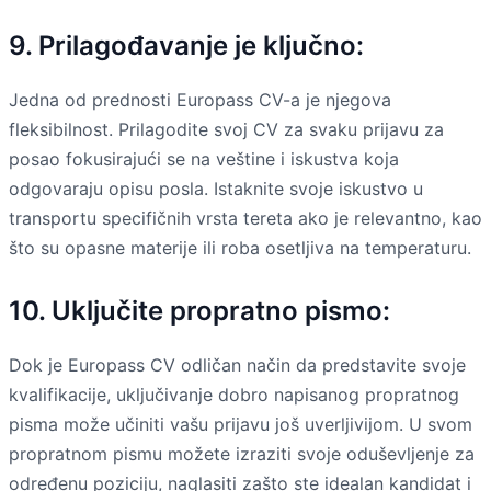
9. Prilagođavanje je ključno:
Jedna od prednosti Europass CV-a je njegova
fleksibilnost. Prilagodite svoj CV za svaku prijavu za
posao fokusirajući se na veštine i iskustva koja
odgovaraju opisu posla. Istaknite svoje iskustvo u
transportu specifičnih vrsta tereta ako je relevantno, kao
što su opasne materije ili roba osetljiva na temperaturu.
10. Uključite propratno pismo:
Dok je Europass CV odličan način da predstavite svoje
kvalifikacije, uključivanje dobro napisanog propratnog
pisma može učiniti vašu prijavu još uverljivijom. U svom
propratnom pismu možete izraziti svoje oduševljenje za
određenu poziciju, naglasiti zašto ste idealan kandidat i