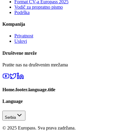
Format CV-a Europass 2025
Vodič za propratno pismo
Podrška
Kompanija
Privatnost
Uslovi
Društvene mreže
Pratite nas na društvenim mrežama
Home.footer.language.title
Language
Serbia
© 2025 Europass. Sva prava zadržana.