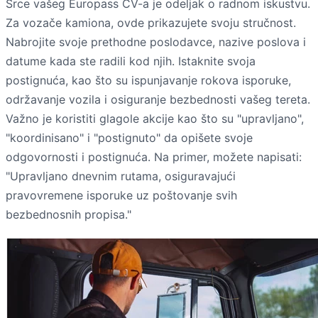
Srce vašeg Europass CV-a je odeljak o radnom iskustvu.
Za vozače kamiona, ovde prikazujete svoju stručnost.
Nabrojite svoje prethodne poslodavce, nazive poslova i
datume kada ste radili kod njih. Istaknite svoja
postignuća, kao što su ispunjavanje rokova isporuke,
održavanje vozila i osiguranje bezbednosti vašeg tereta.
Važno je koristiti glagole akcije kao što su "upravljano",
"koordinisano" i "postignuto" da opišete svoje
odgovornosti i postignuća. Na primer, možete napisati:
"Upravljano dnevnim rutama, osiguravajući
pravovremene isporuke uz poštovanje svih
bezbednosnih propisa."