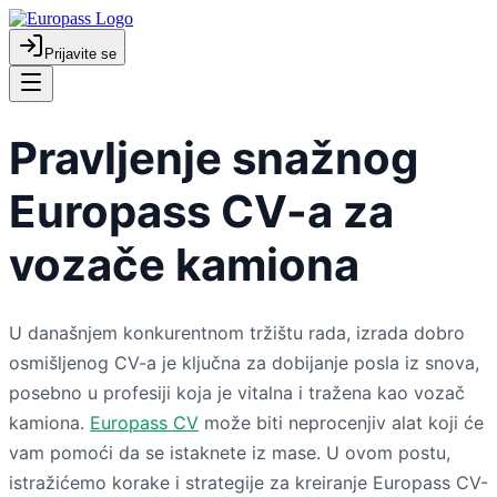
Prijavite se
Pravljenje snažnog
Europass CV-a za
vozače kamiona
U današnjem konkurentnom tržištu rada, izrada dobro
osmišljenog CV-a je ključna za dobijanje posla iz snova,
posebno u profesiji koja je vitalna i tražena kao vozač
kamiona.
Europass CV
može biti neprocenjiv alat koji će
vam pomoći da se istaknete iz mase. U ovom postu,
istražićemo korake i strategije za kreiranje Europass CV-