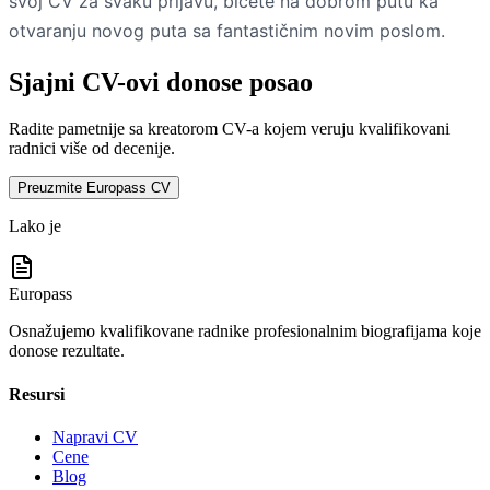
svoj CV za svaku prijavu, bićete na dobrom putu ka
otvaranju novog puta sa fantastičnim novim poslom.
Sjajni CV-ovi donose posao
Radite pametnije sa kreatorom CV-a kojem veruju kvalifikovani
radnici više od decenije.
Preuzmite Europass CV
Lako je
Europass
Osnažujemo kvalifikovane radnike profesionalnim biografijama koje
donose rezultate.
Resursi
Napravi CV
Cene
Blog