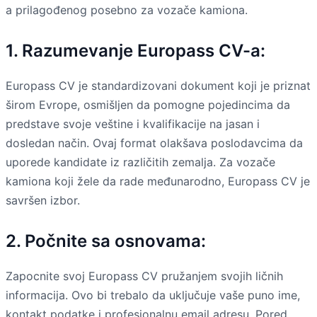
a prilagođenog posebno za vozače kamiona.
1. Razumevanje Europass CV-a:
Europass CV je standardizovani dokument koji je priznat
širom Evrope, osmišljen da pomogne pojedincima da
predstave svoje veštine i kvalifikacije na jasan i
dosledan način. Ovaj format olakšava poslodavcima da
uporede kandidate iz različitih zemalja. Za vozače
kamiona koji žele da rade međunarodno, Europass CV je
savršen izbor.
2. Počnite sa osnovama:
Zapocnite svoj Europass CV pružanjem svojih ličnih
informacija. Ovo bi trebalo da uključuje vaše puno ime,
kontakt podatke i profesionalnu email adresu. Pored