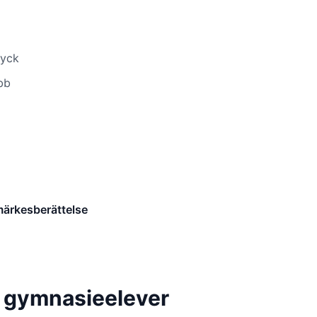
ryck
bb
märkesberättelse
r gymnasieelever