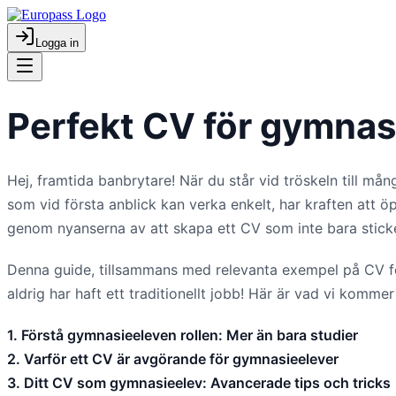
Logga in
Perfekt CV för gymnasi
Hej, framtida banbrytare! När du står vid tröskeln till må
som vid första anblick kan verka enkelt, har kraften att 
genom nyanserna av att skapa ett CV som inte bara sticke
Denna guide, tillsammans med relevanta exempel på CV för
aldrig har haft ett traditionellt jobb! Här är vad vi kommer 
1. Förstå gymnasieeleven rollen: Mer än bara studier
2. Varför ett CV är avgörande för gymnasieelever
3. Ditt CV som gymnasieelev: Avancerade tips och tricks