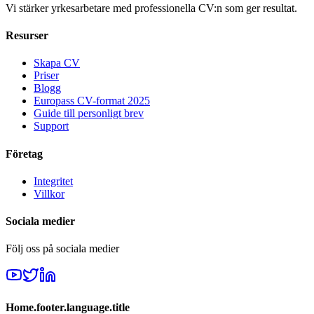
Vi stärker yrkesarbetare med professionella CV:n som ger resultat.
Resurser
Skapa CV
Priser
Blogg
Europass CV-format 2025
Guide till personligt brev
Support
Företag
Integritet
Villkor
Sociala medier
Följ oss på sociala medier
Home.footer.language.title