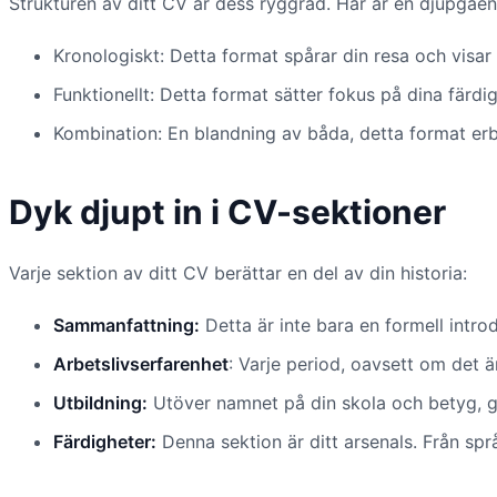
Strukturen av ditt CV är dess ryggrad. Här är en djupgåen
Kronologiskt: Detta format spårar din resa och visar 
Funktionellt: Detta format sätter fokus på dina färd
Kombination: En blandning av båda, detta format erbju
Dyk djupt in i CV-sektioner
Varje sektion av ditt CV berättar en del av din historia:
Sammanfattning:
Detta är inte bara en formell intro
Arbetslivserfarenhet
: Varje period, oavsett om det är
Utbildning:
Utöver namnet på din skola och betyg, grä
Färdigheter:
Denna sektion är ditt arsenals. Från språ