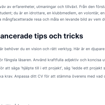
 av erfarenheter, utmaningar och tillväxt. Från den första d
tudent; du är en idrottare, en klubbmedlem, en volontär, en 
na mångfacetterade resa och måla en levande bild av vem du
ancerade tips och tricks
r behöver du en vision och rätt verktyg. Här är en djupare dy
bör fängsla läsaren. Använd kraftfulla adjektiv och koncisa u
ör att säga 'hjälpte till i ett projekt', säg 'ledde ett proj
ika krav. Anpassa ditt CV för att stämma överens med vad de