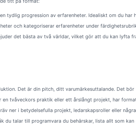
de titt på format:
en tydlig progression av erfarenheter. Idealiskt om du har 
igheter och kategoriserar erfarenheter under färdighetsrubr
der det bästa av två världar, vilket gör att du kan lyfta fr
duktion. Det är din pitch, ditt varumärkesuttalande. Det bö
 en tvåveckors praktik eller ett årslångt projekt, har format
v ner i betydelsefulla projekt, ledarskapsroller eller någr
k du talar till programvara du behärskar, lista allt som kan 