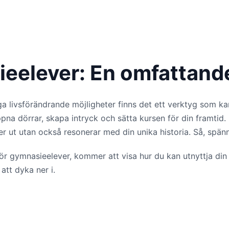
eelever: En omfattande
nga livsförändrande möjligheter finns det ett verktyg som k
öppna dörrar, skapa intryck och sätta kursen för din framti
r ut utan också resonerar med din unika historia. Så, spänn
 gymnasieelever, kommer att visa hur du kan utnyttja din 
att dyka ner i.