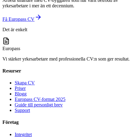
Arbeta smartare med CV-byggaren som har varit betrodd av
yrkesarbetare i mer än ett decennium.
Få Europass CV
Det är enkelt
Europass
Vi stärker yrkesarbetare med professionella CV:n som ger resultat.
Resurser
Skapa CV
Priser
Blogg
Europass CV-format 2025
Guide till personligt brev
Support
Företag
Integritet