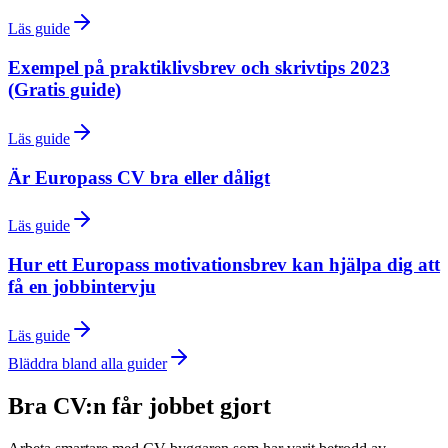
Läs guide
Exempel på praktiklivsbrev och skrivtips 2023
(Gratis guide)
Läs guide
Är Europass CV bra eller dåligt
Läs guide
Hur ett Europass motivationsbrev kan hjälpa dig att
få en jobbintervju
Läs guide
Bläddra bland alla guider
Bra CV:n får jobbet gjort