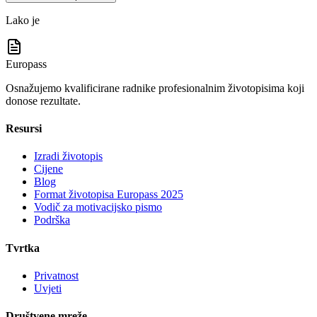
Lako je
Europass
Osnažujemo kvalificirane radnike profesionalnim životopisima koji
donose rezultate.
Resursi
Izradi životopis
Cijene
Blog
Format životopisa Europass 2025
Vodič za motivacijsko pismo
Podrška
Tvrtka
Privatnost
Uvjeti
Društvene mreže