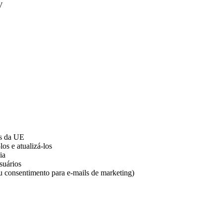
V
es da UE
los e atualizá-los
ia
suários
u consentimento para e-mails de marketing)