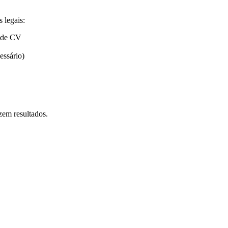
 legais:
o de CV
essário)
zem resultados.