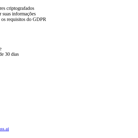
es criptografados
r suas informações
r os requisitos do GDPR
e
e 30 dias
ss.ai